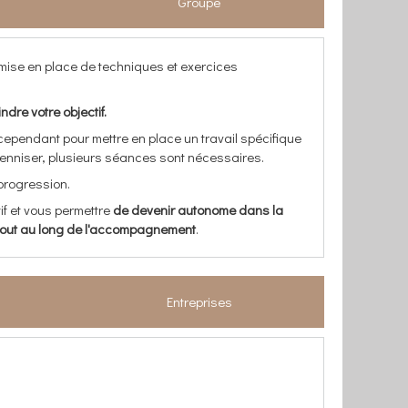
Groupe
a mise en place de techniques et exercices
indre votre objectif.
 cependant pour mettre en place un travail spécifique
 pérenniser, plusieurs séances sont nécessaires.
 progression.
if et vous permettre
de devenir autonome dans la
s tout au long de l'accompagnement
.
Entreprises