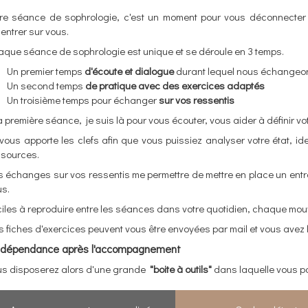
tre séance de sophrologie, c'est un moment pour vous déconnecter 
entrer sur vous.
que séance de sophrologie est unique et se déroule en 3 temps.
Un premier temps
d'écoute et dialogue
durant lequel nous échangeons
Un second temps
de pratique avec des exercices adaptés
Un troisième temps pour échanger
sur vos ressentis
a première séance, je suis là pour vous écouter, vous aider à définir vot
vous apporte les clefs afin que vous puissiez analyser votre état, ident
ssources.
s échanges sur vos ressentis me permettre de mettre en place un en
us.
iles à reproduire entre les séances dans votre quotidien, chaque mo
 fiches d'exercices peuvent vous être envoyées par mail et vous avez la
indépendance après l'accompagnement
us disposerez alors d'une grande
"boite à outils"
dans laquelle vous po