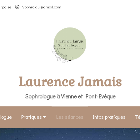
erpaize
Sophrolauj@gmail.com
Laurence Jamais
Sophrologue à Vienne et Pont-Evêque
ologue
Pratiques
Les séances
Infos pratiques
T