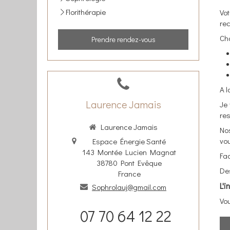
Florithérapie
Vo
rec
Cha
Prendre rendez-vous
A l
Laurence Jamais
Je 
re
Laurence Jamais
No
vo
Espace Énergie Santé
143 Montée Lucien Magnat
Fac
38780
Pont Evêque
Des
France
L'
Sophrolauj@gmail.com
Vo
07 70 64 12 22